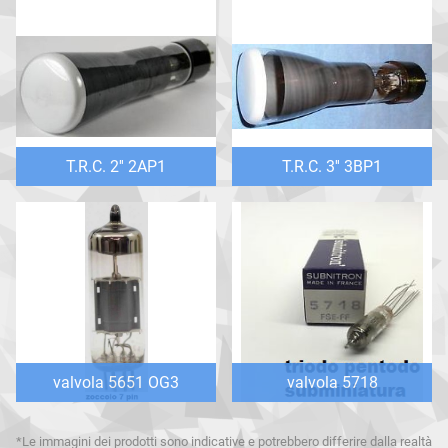
T.R.C. 2'' 2AP1
T.R.C. 3'' 3BP1
valvola 5651 OG3
valvola 5718
*Le immagini dei prodotti sono indicative e potrebbero differire dalla realtà