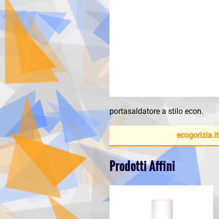
portasaldatore a stilo econ.
ecogorizia.it
Prodotti Affini