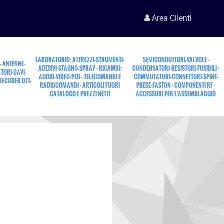
Area Clienti
LABORATORIO: ATTREZZI-STRUMENTI-
SEMICONDUTTORI-VALVOLE -
 - ANTENNE-
ADESIVI-STAGNO-SPRAY - RICAMBI:
CONDENSATORI-RESISTORI-FUSIBILI -
TORI-CAVI-
AUDIO-VIDEO-PED - TELECOMANDI E
COMMUTATORI-CONNETTORI-SPINE-
 DECODER DTT-
RADIOCOMANDI - ARTICOLI FUORI
PRESE-FASTON - COMPONENTI RF -
CATALOGO E PREZZI NETTI
ACCESSORI PER L'ASSEMBLAGGIO