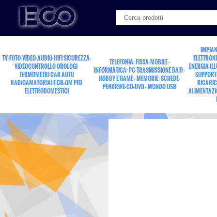
IMPIAN
TV-FOTO-VIDEO-AUDIO-HIFI SICUREZZA-
ELETTRONI
TELEFONIA: FISSA-MOBILE -
VIDEOCONTROLLO OROLOGI-
ENERGIA IL
INFORMATICA: PC-TRASMISSIONE DATI -
TERMOMETRI CAR AUTO
SUPPORTI
HOBBY E GAME - MEMORIE: SCHEDE-
RADIOAMATORIALE CB-OM PED
RICARIC
PENDRIVE-CD-DVD - MONDO USB
ELETTRODOMESTICI
ALIMENTAZI
portasaldatore a stilo e