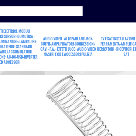
TI ELETTRICI: MODULI
CI-SENSORI-DOMOTICA -
AUDIO-VIDEO - ALTOPARLANTI-BOX-
TV E SAT INSTALLAZIONE
LUMINAZIONE: LAMPADINE-
CUFFIE-AMPLIFICATORI-CONNESSIONI-
FERRAMENTA-AMPLIFICA
 BATTERIE: STANDARD-
CAVI - P.A. - EFFETTI LUCE - AUDIO-VIDEO
DERIVATORI - RICEVITORI E
ABILI-ACCUMULATORI
NASTRI E CD E ACCESSORI PULIZIA
SAT
ONE: AC-DC-USB-INVERTER
con.
ED ACCESSORI