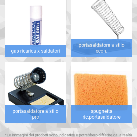
portasaldatore a stilo
gas ricarica x saldatori
econ.
portasaldatore a stilo
spugnetta
pro
ric.portasaldatore
*Le immagini dei prodotti sono indicative e potrebbero differire dalla realtà