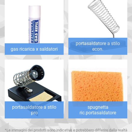
portasaldatore a stilo
gas ricarica x saldatori
econ.
portasaldatore a stilo
spugnetta
pro
ric.portasaldatore
*Le immagini dei prodotti sono indicative e potrebbero differire dalla realtà