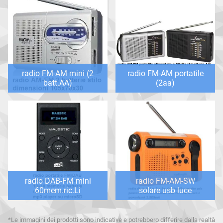
radio FM-AM mini (2
radio FM-AM portatile
batt.AA)
(2aa)
radio DAB-FM mini
radio FM-AM-SW
60mem.ric.Li
solare usb luce
*Le immagini dei prodotti sono indicative e potrebbero differire dalla realtà