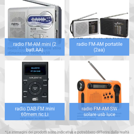
radio FM-AM mini (2
radio FM-AM portatile
batt.AA)
(2aa)
radio DAB-FM mini
radio FM-AM-SW
60mem.ric.Li
solare usb luce
*Le immagini dei prodotti sono indicative e potrebbero differire dalla realtà