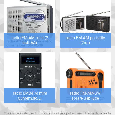
radio FM-AM mini (2
radio FM-AM portatile
batt.AA)
(2aa)
radio DAB-FM mini
radio FM-AM-SW
60mem.ric.Li
solare usb luce
*Le immagini dei prodotti sono indicative e potrebbero differire dalla realtà