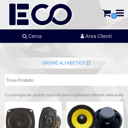
0
Cerca
Area Clienti
ORDINE ALFABETICO
*Le immagini dei prodotti sono indicative e potrebbero differire dalla realtà