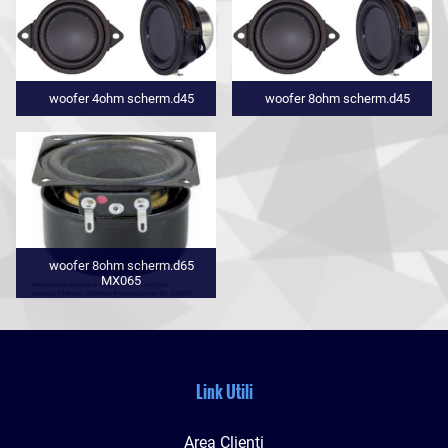
woofer 4ohm scherm.d45
woofer 8ohm scherm.d45
woofer 8ohm scherm.d65
MX065
Link Utili
Area Clienti