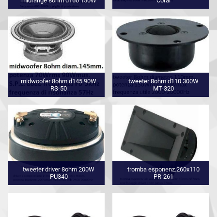
midrange 8ohm d160 150W
Coral
midwoofer 8ohm d145 90W
tweeter 8ohm d110 300W
RS-50
MT-320
tweeter driver 8ohm 200W
tromba esponenz.260x110
PU340
PR-261