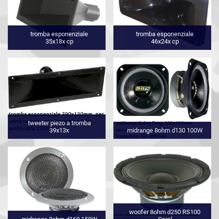
tromba esponenziale
tromba esponenziale
35x18x cp
46x24x cp
tweeter piezo a tromba
39x13x
midrange 8ohm d130 100W
woofer 8ohm d250 RS100