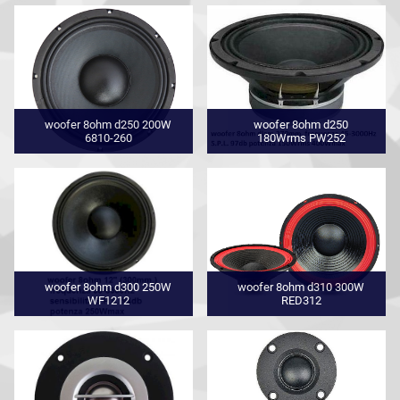
woofer 8ohm d250 200W
woofer 8ohm d250
6810-260
180Wrms PW252
woofer 8ohm d300 250W
woofer 8ohm d310 300W
WF1212
RED312