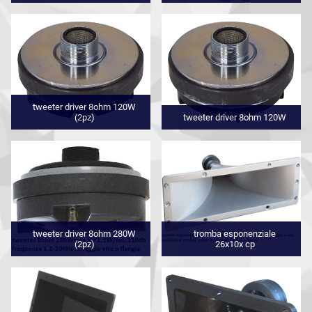
tweeter driver 8ohm 120W
(2pz)
tweeter driver 8ohm 120W
tweeter driver 8ohm 280W
tromba esponenziale
(2pz)
26x10x cp