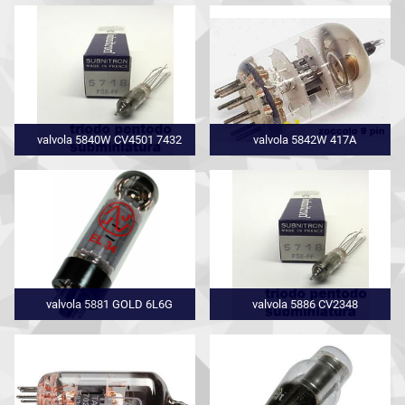
valvola 5840W CV4501 7432
valvola 5842W 417A
valvola 5881 GOLD 6L6G
valvola 5886 CV2348