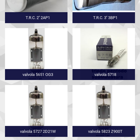
T.R.C. 2'' 2AP1
T.R.C. 3'' 3BP1
valvola 5651 OG3
valvola 5718
valvola 5727 2D21W
valvola 5823 Z900T