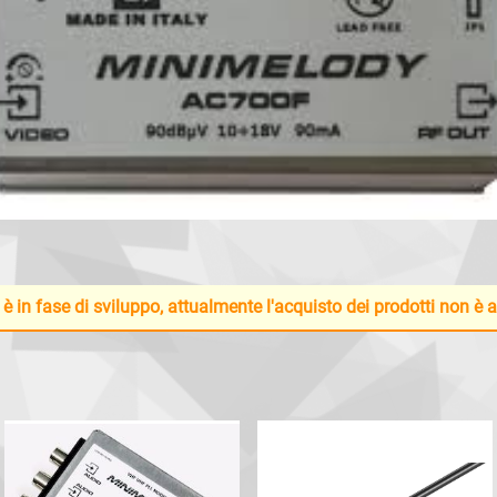
 è in fase di sviluppo, attualmente l'acquisto dei prodotti non è 