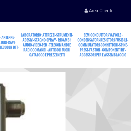
Area Clienti
LABORATORIO: ATTREZZI-STRUMENTI-
SEMICONDUTTORI-VALVOLE -
 - ANTENNE-
ADESIVI-STAGNO-SPRAY - RICAMBI:
CONDENSATORI-RESISTORI-FUSIBILI -
TORI-CAVI-
AUDIO-VIDEO-PED - TELECOMANDI E
COMMUTATORI-CONNETTORI-SPINE-
 DECODER DTT-
RADIOCOMANDI - ARTICOLI FUORI
PRESE-FASTON - COMPONENTI RF -
CATALOGO E PREZZI NETTI
ACCESSORI PER L'ASSEMBLAGGIO