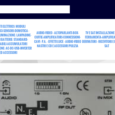
TI ELETTRICI: MODULI
CI-SENSORI-DOMOTICA -
AUDIO-VIDEO - ALTOPARLANTI-BOX-
TV E SAT INSTALLAZIONE
LUMINAZIONE: LAMPADINE-
CUFFIE-AMPLIFICATORI-CONNESSIONI-
FERRAMENTA-AMPLIFICA
 BATTERIE: STANDARD-
CAVI - P.A. - EFFETTI LUCE - AUDIO-VIDEO
DERIVATORI - RICEVITORI E
ABILI-ACCUMULATORI
NASTRI E CD E ACCESSORI PULIZIA
SAT
ONE: AC-DC-USB-INVERTER
12V
ED ACCESSORI