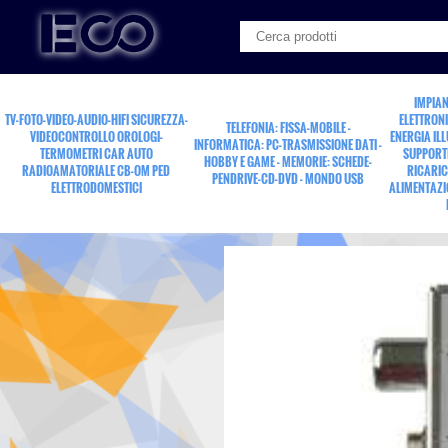
IMPIAN
TV-FOTO-VIDEO-AUDIO-HIFI SICUREZZA-
ELETTRONI
TELEFONIA: FISSA-MOBILE -
VIDEOCONTROLLO OROLOGI-
ENERGIA IL
INFORMATICA: PC-TRASMISSIONE DATI -
TERMOMETRI CAR AUTO
SUPPORTI
HOBBY E GAME - MEMORIE: SCHEDE-
RADIOAMATORIALE CB-OM PED
RICARIC
PENDRIVE-CD-DVD - MONDO USB
ELETTRODOMESTICI
ALIMENTAZI
modulatore AV usc.V-U 