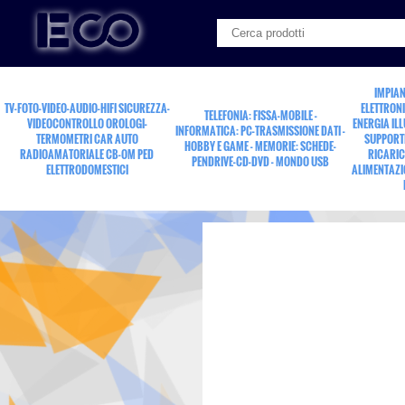
IMPIAN
TV-FOTO-VIDEO-AUDIO-HIFI SICUREZZA-
ELETTRONI
TELEFONIA: FISSA-MOBILE -
VIDEOCONTROLLO OROLOGI-
ENERGIA IL
INFORMATICA: PC-TRASMISSIONE DATI -
TERMOMETRI CAR AUTO
SUPPORTI
HOBBY E GAME - MEMORIE: SCHEDE-
RADIOAMATORIALE CB-OM PED
RICARIC
PENDRIVE-CD-DVD - MONDO USB
ELETTRODOMESTICI
ALIMENTAZI
cavo sp.-sp.SCART (21p