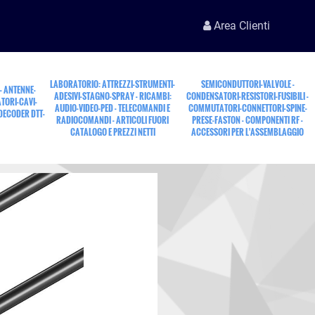
Area Clienti
LABORATORIO: ATTREZZI-STRUMENTI-
SEMICONDUTTORI-VALVOLE -
 - ANTENNE-
ADESIVI-STAGNO-SPRAY - RICAMBI:
CONDENSATORI-RESISTORI-FUSIBILI -
TORI-CAVI-
AUDIO-VIDEO-PED - TELECOMANDI E
COMMUTATORI-CONNETTORI-SPINE-
 DECODER DTT-
RADIOCOMANDI - ARTICOLI FUORI
PRESE-FASTON - COMPONENTI RF -
CATALOGO E PREZZI NETTI
ACCESSORI PER L'ASSEMBLAGGIO