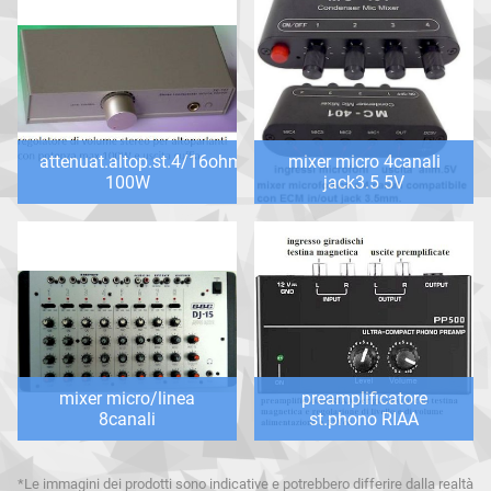
attenuat.altop.st.4/16ohm
mixer micro 4canali
100W
jack3.5 5V
mixer micro/linea
preamplificatore
8canali
st.phono RIAA
*Le immagini dei prodotti sono indicative e potrebbero differire dalla realtà