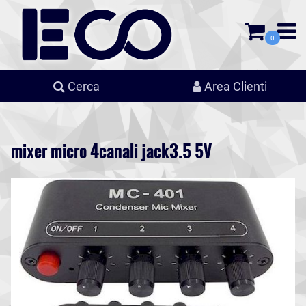
0
Cerca
Area Clienti
mixer micro 4canali jack3.5 5V