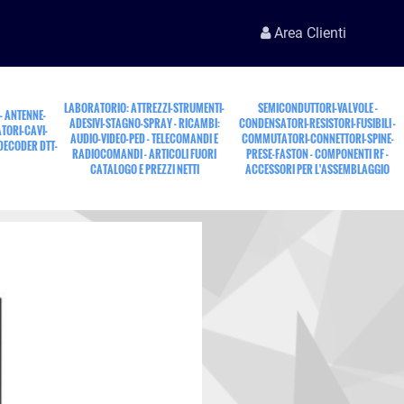
Area Clienti
LABORATORIO: ATTREZZI-STRUMENTI-
SEMICONDUTTORI-VALVOLE -
 - ANTENNE-
ADESIVI-STAGNO-SPRAY - RICAMBI:
CONDENSATORI-RESISTORI-FUSIBILI -
TORI-CAVI-
AUDIO-VIDEO-PED - TELECOMANDI E
COMMUTATORI-CONNETTORI-SPINE-
 DECODER DTT-
RADIOCOMANDI - ARTICOLI FUORI
PRESE-FASTON - COMPONENTI RF -
CATALOGO E PREZZI NETTI
ACCESSORI PER L'ASSEMBLAGGIO