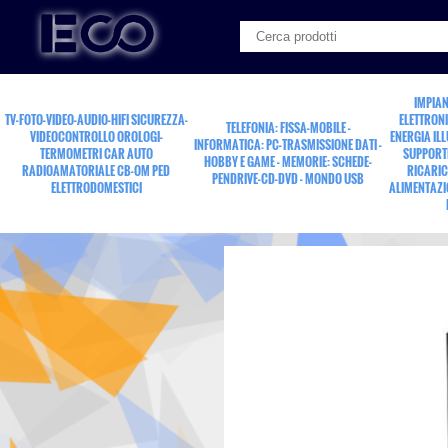
IMPIAN
TV-FOTO-VIDEO-AUDIO-HIFI SICUREZZA-
ELETTRONI
TELEFONIA: FISSA-MOBILE -
VIDEOCONTROLLO OROLOGI-
ENERGIA IL
INFORMATICA: PC-TRASMISSIONE DATI -
TERMOMETRI CAR AUTO
SUPPORTI
HOBBY E GAME - MEMORIE: SCHEDE-
RADIOAMATORIALE CB-OM PED
RICARIC
PENDRIVE-CD-DVD - MONDO USB
ELETTRODOMESTICI
ALIMENTAZI
preamplificatore st.ph