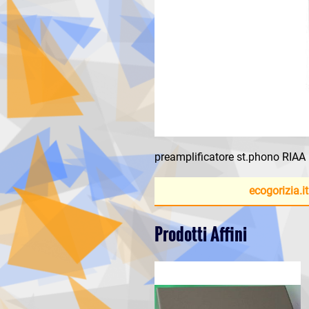
preamplificatore st.phono RIAA
ecogorizia.it
Prodotti Affini