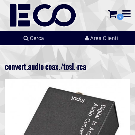
0
Cerca
Area Clienti
convert.audio coax./tosl.-rca