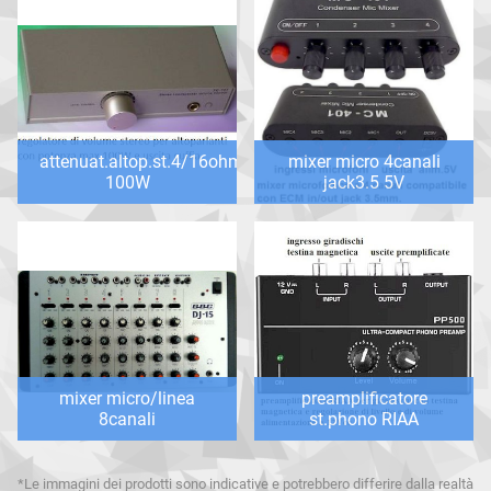
attenuat.altop.st.4/16ohm
mixer micro 4canali
100W
jack3.5 5V
mixer micro/linea
preamplificatore
8canali
st.phono RIAA
*Le immagini dei prodotti sono indicative e potrebbero differire dalla realtà