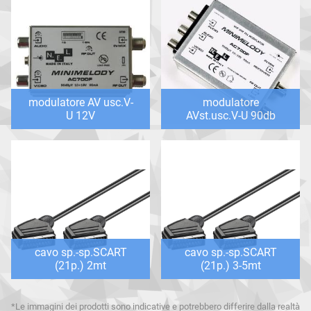
modulatore AV usc.V-
modulatore
U 12V
AVst.usc.V-U 90db
cavo sp.-sp.SCART
cavo sp.-sp.SCART
(21p.) 2mt
(21p.) 3-5mt
*Le immagini dei prodotti sono indicative e potrebbero differire dalla realtà