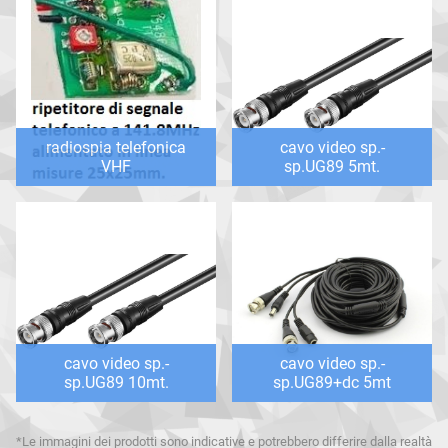
radiospia telefonica
cavo video sp.-
VHF
sp.UG89 5mt.
cavo video sp.-
cavo video sp.-
sp.UG89 10mt.
sp.UG89+dc 5mt
*Le immagini dei prodotti sono indicative e potrebbero differire dalla realtà