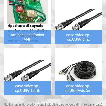
radiospia telefonica
cavo video sp.-
VHF
sp.UG89 5mt.
cavo video sp.-
cavo video sp.-
sp.UG89 10mt.
sp.UG89+dc 5mt
*Le immagini dei prodotti sono indicative e potrebbero differire dalla realtà