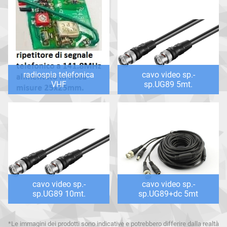
radiospia telefonica
cavo video sp.-
VHF
sp.UG89 5mt.
cavo video sp.-
cavo video sp.-
sp.UG89 10mt.
sp.UG89+dc 5mt
*Le immagini dei prodotti sono indicative e potrebbero differire dalla realtà