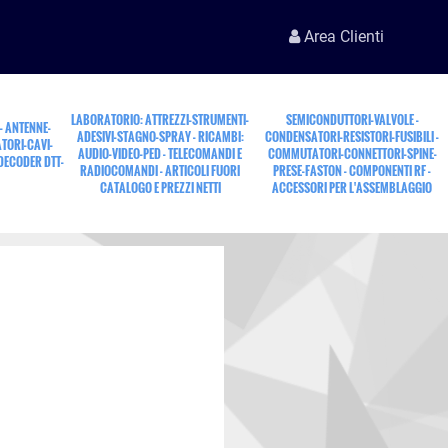
Area Clienti
LABORATORIO: ATTREZZI-STRUMENTI-
SEMICONDUTTORI-VALVOLE -
 - ANTENNE-
ADESIVI-STAGNO-SPRAY - RICAMBI:
CONDENSATORI-RESISTORI-FUSIBILI -
TORI-CAVI-
AUDIO-VIDEO-PED - TELECOMANDI E
COMMUTATORI-CONNETTORI-SPINE-
 DECODER DTT-
RADIOCOMANDI - ARTICOLI FUORI
PRESE-FASTON - COMPONENTI RF -
CATALOGO E PREZZI NETTI
ACCESSORI PER L'ASSEMBLAGGIO