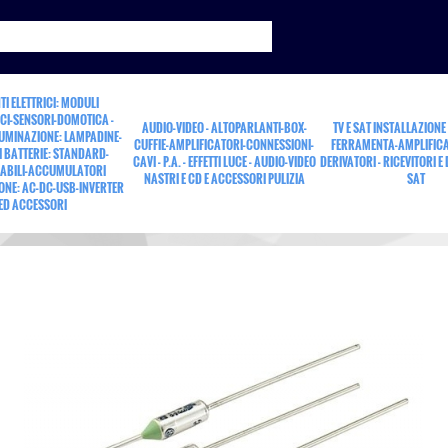
TI ELETTRICI: MODULI
CI-SENSORI-DOMOTICA -
AUDIO-VIDEO - ALTOPARLANTI-BOX-
TV E SAT INSTALLAZIONE
LUMINAZIONE: LAMPADINE-
CUFFIE-AMPLIFICATORI-CONNESSIONI-
FERRAMENTA-AMPLIFICA
 BATTERIE: STANDARD-
CAVI - P.A. - EFFETTI LUCE - AUDIO-VIDEO
DERIVATORI - RICEVITORI E
ABILI-ACCUMULATORI
NASTRI E CD E ACCESSORI PULIZIA
SAT
ONE: AC-DC-USB-INVERTER
i
ED ACCESSORI