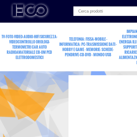
IMPIAN
TV-FOTO-VIDEO-AUDIO-HIFI SICUREZZA-
ELETTRONI
TELEFONIA: FISSA-MOBILE -
VIDEOCONTROLLO OROLOGI-
ENERGIA IL
INFORMATICA: PC-TRASMISSIONE DATI -
TERMOMETRI CAR AUTO
SUPPORTI
HOBBY E GAME - MEMORIE: SCHEDE-
RADIOAMATORIALE CB-OM PED
RICARIC
PENDRIVE-CD-DVD - MONDO USB
ELETTRODOMESTICI
ALIMENTAZI
fusibile termico 98 grad