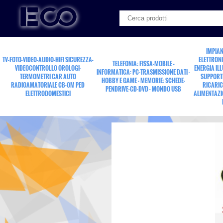
IMPIAN
TV-FOTO-VIDEO-AUDIO-HIFI SICUREZZA-
ELETTRONI
TELEFONIA: FISSA-MOBILE -
VIDEOCONTROLLO OROLOGI-
ENERGIA IL
INFORMATICA: PC-TRASMISSIONE DATI -
TERMOMETRI CAR AUTO
SUPPORTI
HOBBY E GAME - MEMORIE: SCHEDE-
RADIOAMATORIALE CB-OM PED
RICARIC
PENDRIVE-CD-DVD - MONDO USB
ELETTRODOMESTICI
ALIMENTAZI
presa vol.mDIN 8poli (A