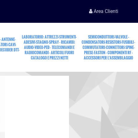
Area Clienti
LABORATORIO: ATTREZZI-STRUMENTI-
SEMICONDUTTORI-VALVOLE -
 - ANTENNE-
ADESIVI-STAGNO-SPRAY - RICAMBI:
CONDENSATORI-RESISTORI-FUSIBILI -
TORI-CAVI-
AUDIO-VIDEO-PED - TELECOMANDI E
COMMUTATORI-CONNETTORI-SPINE-
 DECODER DTT-
RADIOCOMANDI - ARTICOLI FUORI
PRESE-FASTON - COMPONENTI RF -
CATALOGO E PREZZI NETTI
ACCESSORI PER L'ASSEMBLAGGIO