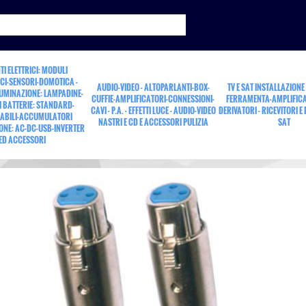
TI ELETTRICI: MODULI
CI-SENSORI-DOMOTICA -
AUDIO-VIDEO - ALTOPARLANTI-BOX-
TV E SAT INSTALLAZIONE
LUMINAZIONE: LAMPADINE-
CUFFIE-AMPLIFICATORI-CONNESSIONI-
FERRAMENTA-AMPLIFICA
 BATTERIE: STANDARD-
CAVI - P.A. - EFFETTI LUCE - AUDIO-VIDEO
DERIVATORI - RICEVITORI E
ABILI-ACCUMULATORI
NASTRI E CD E ACCESSORI PULIZIA
SAT
ONE: AC-DC-USB-INVERTER
non
ED ACCESSORI