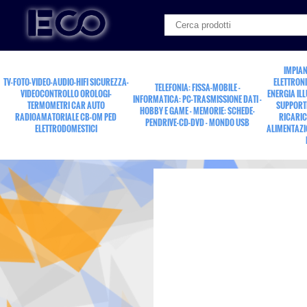
IMPIAN
TV-FOTO-VIDEO-AUDIO-HIFI SICUREZZA-
ELETTRONI
TELEFONIA: FISSA-MOBILE -
VIDEOCONTROLLO OROLOGI-
ENERGIA IL
INFORMATICA: PC-TRASMISSIONE DATI -
TERMOMETRI CAR AUTO
SUPPORTI
HOBBY E GAME - MEMORIE: SCHEDE-
RADIOAMATORIALE CB-OM PED
RICARIC
PENDRIVE-CD-DVD - MONDO USB
ELETTRODOMESTICI
ALIMENTAZI
presa vol.3poli XLR Ca