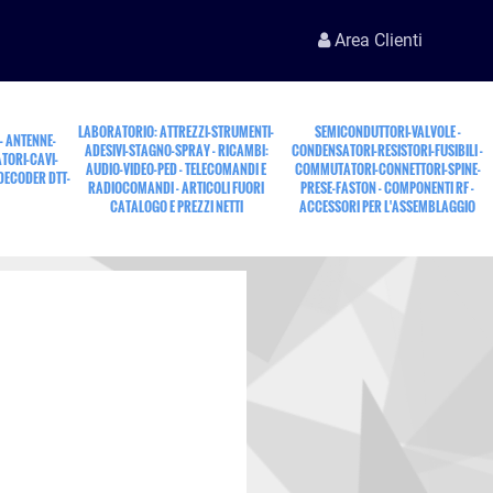
Area Clienti
LABORATORIO: ATTREZZI-STRUMENTI-
SEMICONDUTTORI-VALVOLE -
 - ANTENNE-
ADESIVI-STAGNO-SPRAY - RICAMBI:
CONDENSATORI-RESISTORI-FUSIBILI -
TORI-CAVI-
AUDIO-VIDEO-PED - TELECOMANDI E
COMMUTATORI-CONNETTORI-SPINE-
 DECODER DTT-
RADIOCOMANDI - ARTICOLI FUORI
PRESE-FASTON - COMPONENTI RF -
CATALOGO E PREZZI NETTI
ACCESSORI PER L'ASSEMBLAGGIO