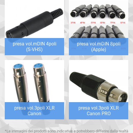
presa vol.mDIN 4poli
presa vol.mDIN 8poli
(S-VHS)
(Apple)
presa vol.3poli XLR
presa vol.3poli XLR
Canon
Canon PRO
*Le immagini dei prodotti sono indicative e potrebbero differire dalla realtà