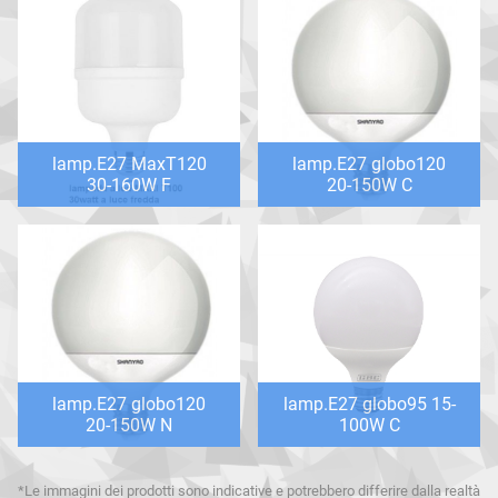
lamp.E27 MaxT120
lamp.E27 globo120
30-160W F
20-150W C
lamp.E27 globo120
lamp.E27 globo95 15-
20-150W N
100W C
*Le immagini dei prodotti sono indicative e potrebbero differire dalla realtà