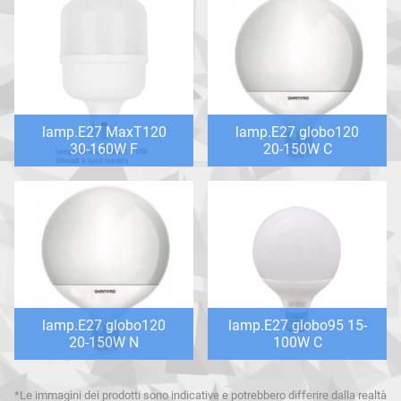
lamp.E27 MaxT120
lamp.E27 globo120
30-160W F
20-150W C
lamp.E27 globo120
lamp.E27 globo95 15-
20-150W N
100W C
*Le immagini dei prodotti sono indicative e potrebbero differire dalla realtà