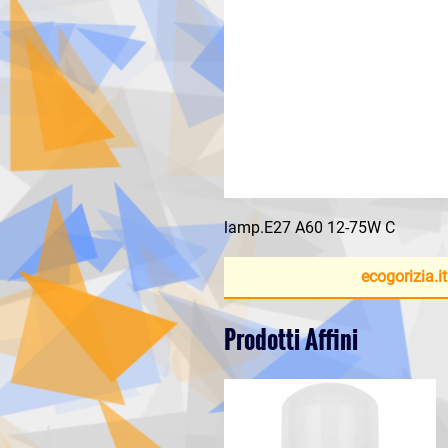
lamp.E27 A60 12-75W C
ecogorizia.it
Prodotti Affini