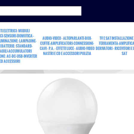
TI ELETTRICI: MODULI
CI-SENSORI-DOMOTICA -
AUDIO-VIDEO - ALTOPARLANTI-BOX-
TV E SAT INSTALLAZIONE
LUMINAZIONE: LAMPADINE-
CUFFIE-AMPLIFICATORI-CONNESSIONI-
FERRAMENTA-AMPLIFICA
 BATTERIE: STANDARD-
CAVI - P.A. - EFFETTI LUCE - AUDIO-VIDEO
DERIVATORI - RICEVITORI E
ABILI-ACCUMULATORI
NASTRI E CD E ACCESSORI PULIZIA
SAT
ONE: AC-DC-USB-INVERTER
ED ACCESSORI