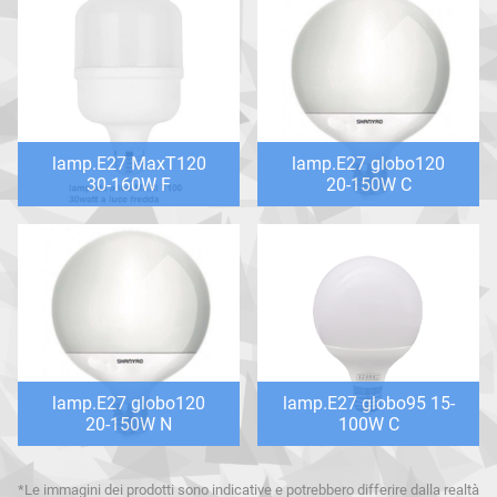
lamp.E27 MaxT120
lamp.E27 globo120
30-160W F
20-150W C
lamp.E27 globo120
lamp.E27 globo95 15-
20-150W N
100W C
*Le immagini dei prodotti sono indicative e potrebbero differire dalla realtà