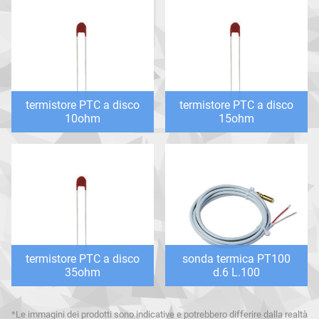
termistore PTC a disco
termistore PTC a disco
10ohm
15ohm
termistore PTC a disco
sonda termica PT100
35ohm
d.6 L.100
*Le immagini dei prodotti sono indicative e potrebbero differire dalla realtà