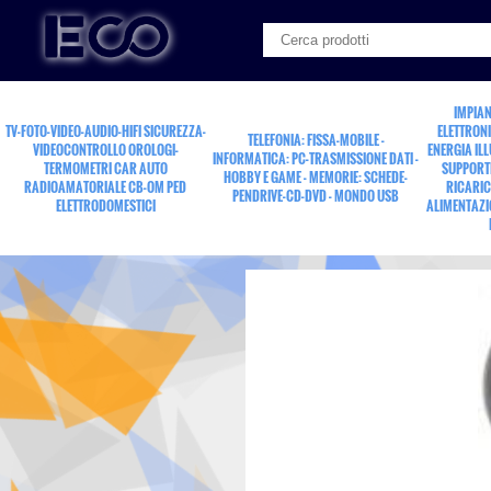
IMPIAN
TV-FOTO-VIDEO-AUDIO-HIFI SICUREZZA-
ELETTRONI
TELEFONIA: FISSA-MOBILE -
VIDEOCONTROLLO OROLOGI-
ENERGIA IL
INFORMATICA: PC-TRASMISSIONE DATI -
TERMOMETRI CAR AUTO
SUPPORTI
HOBBY E GAME - MEMORIE: SCHEDE-
RADIOAMATORIALE CB-OM PED
RICARIC
PENDRIVE-CD-DVD - MONDO USB
ELETTRODOMESTICI
ALIMENTAZI
varistore 175Vac 225V