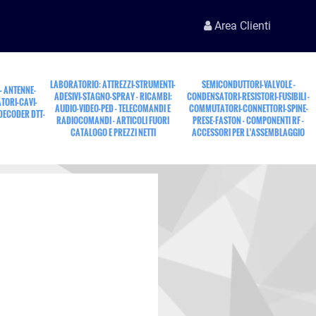
Area Clienti
LABORATORIO: ATTREZZI-STRUMENTI-
SEMICONDUTTORI-VALVOLE -
 - ANTENNE-
ADESIVI-STAGNO-SPRAY - RICAMBI:
CONDENSATORI-RESISTORI-FUSIBILI -
TORI-CAVI-
AUDIO-VIDEO-PED - TELECOMANDI E
COMMUTATORI-CONNETTORI-SPINE-
 DECODER DTT-
RADIOCOMANDI - ARTICOLI FUORI
PRESE-FASTON - COMPONENTI RF -
CATALOGO E PREZZI NETTI
ACCESSORI PER L'ASSEMBLAGGIO