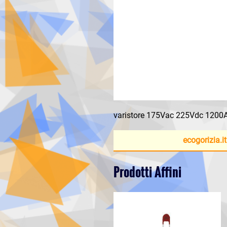
varistore 175Vac 225Vdc 1200
ecogorizia.it
Prodotti Affini