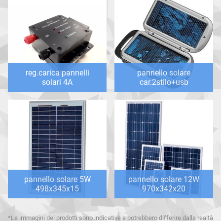
reg.carica pannelli
pannello solare
solari 4A
car.2stilo+usb
pannello solare 5W
pannello solare 12W
498x345x15
970x342x20
*Le immagini dei prodotti sono indicative e potrebbero differire dalla realtà