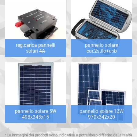
reg.carica pannelli
pannello solare
solari 4A
car.2stilo+usb
pannello solare 5W
pannello solare 12W
498x345x15
970x342x20
*Le immagini dei prodotti sono indicative e potrebbero differire dalla realtà