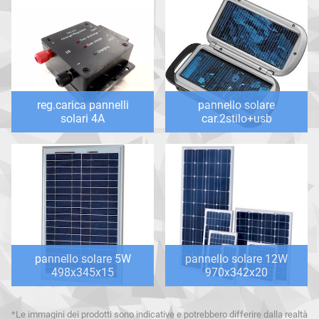
reg.carica pannelli
pannello solare
solari 4A
car.2stilo+usb
pannello solare 5W
pannello solare 12W
498x345x15
970x342x20
*Le immagini dei prodotti sono indicative e potrebbero differire dalla realtà