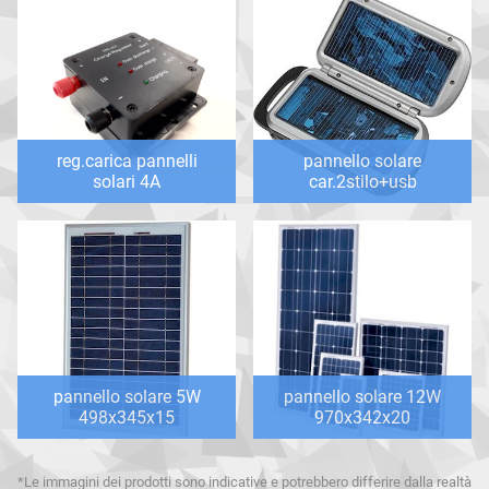
reg.carica pannelli
pannello solare
solari 4A
car.2stilo+usb
pannello solare 5W
pannello solare 12W
498x345x15
970x342x20
*Le immagini dei prodotti sono indicative e potrebbero differire dalla realtà