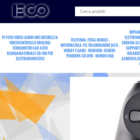
IMPIAN
TV-FOTO-VIDEO-AUDIO-HIFI SICUREZZA-
ELETTRONI
TELEFONIA: FISSA-MOBILE -
VIDEOCONTROLLO OROLOGI-
ENERGIA IL
INFORMATICA: PC-TRASMISSIONE DATI -
TERMOMETRI CAR AUTO
SUPPORTI
HOBBY E GAME - MEMORIE: SCHEDE-
RADIOAMATORIALE CB-OM PED
RICARIC
PENDRIVE-CD-DVD - MONDO USB
ELETTRODOMESTICI
ALIMENTAZI
joystick gamepad wirel