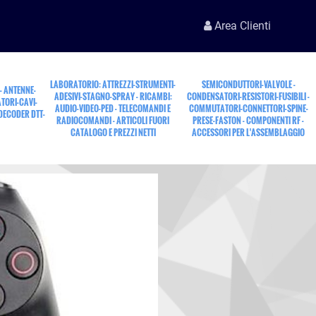
Area Clienti
LABORATORIO: ATTREZZI-STRUMENTI-
SEMICONDUTTORI-VALVOLE -
 - ANTENNE-
ADESIVI-STAGNO-SPRAY - RICAMBI:
CONDENSATORI-RESISTORI-FUSIBILI -
TORI-CAVI-
AUDIO-VIDEO-PED - TELECOMANDI E
COMMUTATORI-CONNETTORI-SPINE-
 DECODER DTT-
RADIOCOMANDI - ARTICOLI FUORI
PRESE-FASTON - COMPONENTI RF -
CATALOGO E PREZZI NETTI
ACCESSORI PER L'ASSEMBLAGGIO