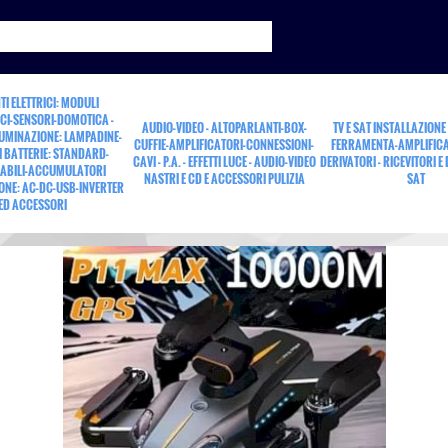
TI ELETTRICI: MODULI
CI-SENSORI-DOMOTICA -
AUDIO-VIDEO - ALTOPARLANTI-BOX-
TV E SAT INSTALLAZIONE
LUMINAZIONE: LAMPADINE-
CUFFIE-AMPLIFICATORI-CONNESSIONI-
FERRAMENTA-AMPLIFICA
 BATTERIE: STANDARD-
CAVI - P.A. - EFFETTI LUCE - AUDIO-VIDEO
DERIVATORI - RICEVITORI E
ABILI-ACCUMULATORI
NASTRI E CD E ACCESSORI PULIZIA
SAT
ONE: AC-DC-USB-INVERTER
min.
ED ACCESSORI