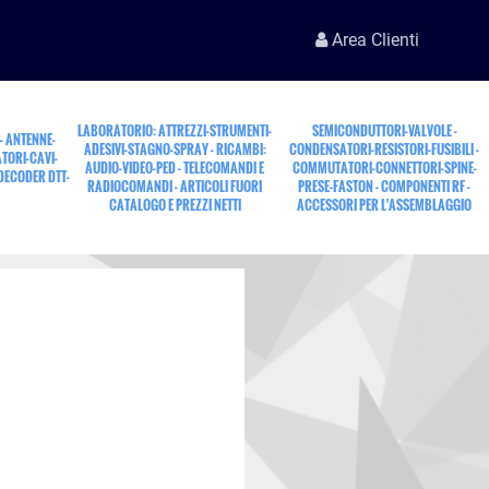
Area Clienti
LABORATORIO: ATTREZZI-STRUMENTI-
SEMICONDUTTORI-VALVOLE -
 - ANTENNE-
ADESIVI-STAGNO-SPRAY - RICAMBI:
CONDENSATORI-RESISTORI-FUSIBILI -
TORI-CAVI-
AUDIO-VIDEO-PED - TELECOMANDI E
COMMUTATORI-CONNETTORI-SPINE-
 DECODER DTT-
RADIOCOMANDI - ARTICOLI FUORI
PRESE-FASTON - COMPONENTI RF -
CATALOGO E PREZZI NETTI
ACCESSORI PER L'ASSEMBLAGGIO