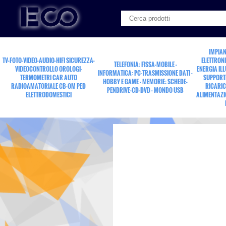
IMPIAN
TV-FOTO-VIDEO-AUDIO-HIFI SICUREZZA-
ELETTRONI
TELEFONIA: FISSA-MOBILE -
VIDEOCONTROLLO OROLOGI-
ENERGIA IL
INFORMATICA: PC-TRASMISSIONE DATI -
TERMOMETRI CAR AUTO
SUPPORTI
HOBBY E GAME - MEMORIE: SCHEDE-
RADIOAMATORIALE CB-OM PED
RICARIC
PENDRIVE-CD-DVD - MONDO USB
ELETTRODOMESTICI
ALIMENTAZI
drone video 8K WiFi 45