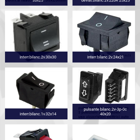
33x25
deviat.bilanc.2v.220R 25x25
interr.bilanc.2v.30x30
interr.bilanc.2v.24x21
pulsante bilanc.2v-3p-0c
interr.bilanc.1v.32x14
40x20