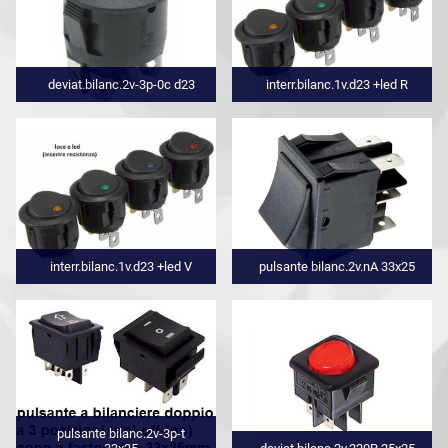
deviat.bilanc.2v-3p-0c d23
interr.bilanc.1v.d23 +led R
interr.bilanc.1v.d23 +led V
pulsante bilanc.2v.nA 33x25
pulsante bilanc.2v-3p-t