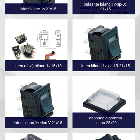
pulsante bilanc.1v-3p-0c
interr.bilanc.1v.21x15
21x15
interr.(dev.) bilanc.1v.15x10
interr.bilanc.1v.+led R 21x15
cappuccio gomma
interr.bilanc.1v.+led V 21x15
bilanc.25x20