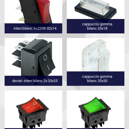
cappuccio gomma
interr.bilanc.1v.220R 32x14
bilanc.35x18
cappuccio gomma
deviat.-interr.bilanc.2v.33x25
bilanc.35x30