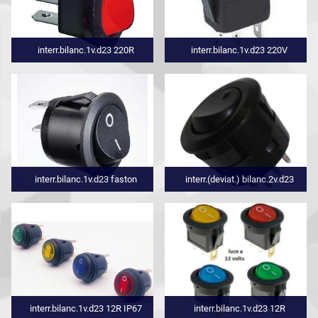
interr.bilanc.1v.d23 220R
interr.bilanc.1v.d23 220V
interr.bilanc.1v.d23 faston
interr.(deviat.) bilanc.2v.d23
interr.bilanc.1v.d23 12R IP67
interr.bilanc.1v.d23 12R