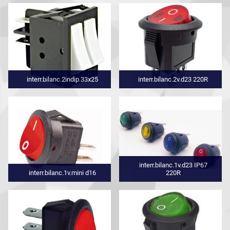
interr.bilanc.2indip.33x25
interr.bilanc.2v.d23 220R
interr.bilanc.1v.d23 IP67
interr.bilanc.1v.mini d16
220R