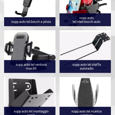
supp.auto
supp.auto tel.bocch.a pinza
tel.+latt.bocch.auto
supp.auto tel.ventosa
supp.auto tel.staffa
max.85
autoradio
supp.auto tel.montaggio
supp.auto tel.+carica