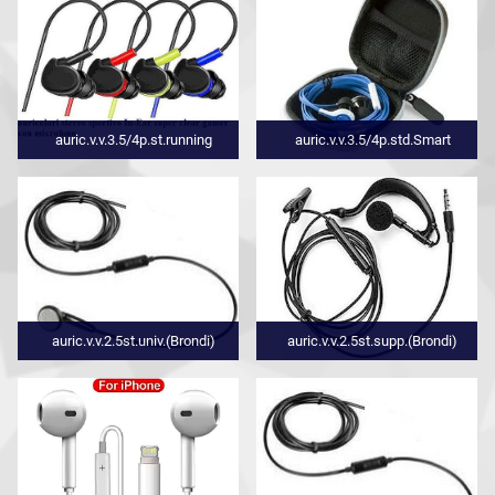
auric.v.v.3.5/4p.st.running
auric.v.v.3.5/4p.std.Smart
auric.v.v.2.5st.univ.(Brondi)
auric.v.v.2.5st.supp.(Brondi)