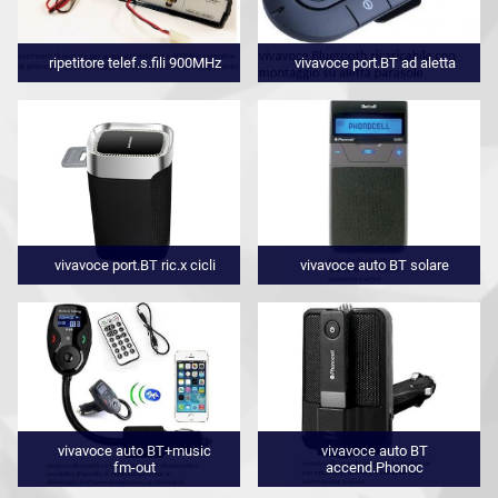
ripetitore telef.s.fili 900MHz
vivavoce port.BT ad aletta
vivavoce port.BT ric.x cicli
vivavoce auto BT solare
vivavoce auto BT+music
vivavoce auto BT
fm-out
accend.Phonoc