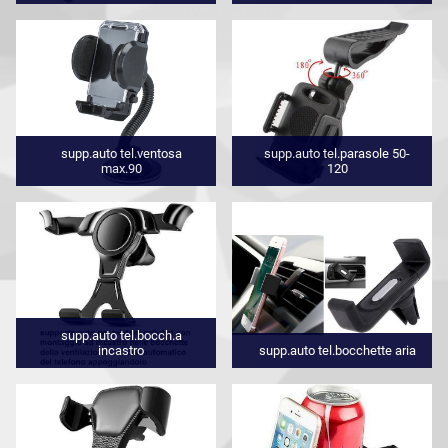
supp.auto tel.ventosa
supp.auto tel.parasole 50-
max.90
120
supp.auto tel.bocch.a
incastro
supp.auto tel.bocchette aria