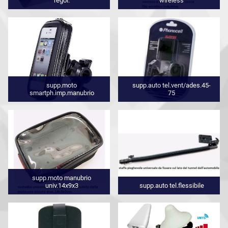
regol.
wireless
supp.moto
supp.auto tel.vent/ades.45-
smartph.imp.manubrio
75
supp.moto manubrio
univ.14x9x3
supp.auto tel.flessibile