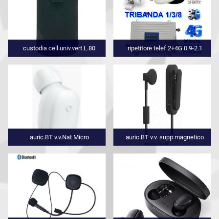
custodia cell.univ.vert.L.80
ripetitore telef.2+4G 0.9-2.1
auric.BT v.v.Nat Micro
auric.BT v.v. supp.magnetico