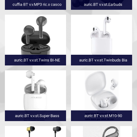
cuffia BT v.v.MP3 ric.x casco
auric.BT v.v.st.Earbuds
auric.BT v.v.st.Twins BI-NE
auric.BT v.v.st.Twinbuds Bia
auric.BT v.v.st.Super Bass
auric.BT v.v.st.M10-90