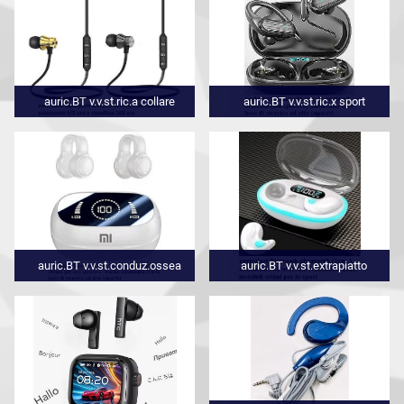
auric.BT v.v.st.ric.a collare
auric.BT v.v.st.ric.x sport
auric.BT v.v.st.conduz.ossea
auric.BT v.v.st.extrapiatto