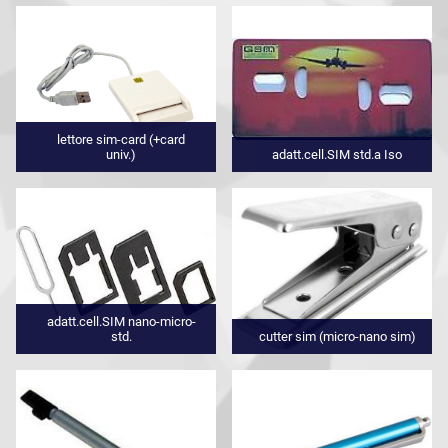
lettore sim-card (+card
univ.)
adatt.cell.SIM std.a Iso
adatt.cell.SIM nano-micro-
std.
cutter sim (micro-nano sim)