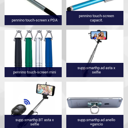
pennino touch-screen
pennino touch-screen x PDA
capacit.
supp.smarthp.ad asta x
pennino touch-screen mini
selfie
supp.smarthp.BT asta x
supp.smarthp.ad anello
selfie
+gancio