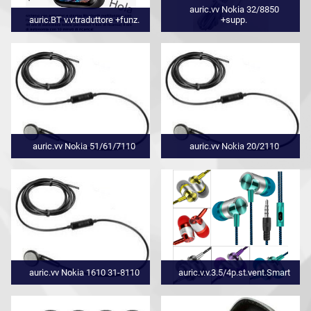
auric.vv Nokia 32/8850
auric.BT v.v.traduttore +funz.
+supp.
auric.vv Nokia 51/61/7110
auric.vv Nokia 20/2110
auric.vv Nokia 1610 31-8110
auric.v.v.3.5/4p.st.vent.Smart