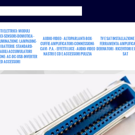
TI ELETTRICI: MODULI
CI-SENSORI-DOMOTICA -
AUDIO-VIDEO - ALTOPARLANTI-BOX-
TV E SAT INSTALLAZIONE
LUMINAZIONE: LAMPADINE-
CUFFIE-AMPLIFICATORI-CONNESSIONI-
FERRAMENTA-AMPLIFICA
 BATTERIE: STANDARD-
CAVI - P.A. - EFFETTI LUCE - AUDIO-VIDEO
DERIVATORI - RICEVITORI E
ABILI-ACCUMULATORI
NASTRI E CD E ACCESSORI PULIZIA
SAT
ONE: AC-DC-USB-INVERTER
7
ED ACCESSORI