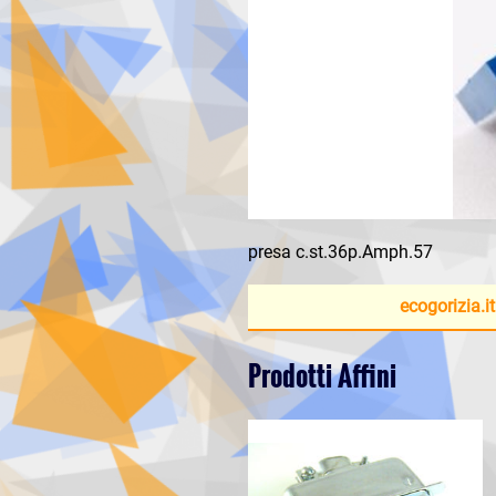
presa c.st.36p.Amph.57
ecogorizia.it
Prodotti Affini