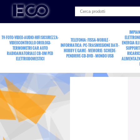
IMPIAN
TV-FOTO-VIDEO-AUDIO-HIFI SICUREZZA-
ELETTRONI
TELEFONIA: FISSA-MOBILE -
VIDEOCONTROLLO OROLOGI-
ENERGIA IL
INFORMATICA: PC-TRASMISSIONE DATI -
TERMOMETRI CAR AUTO
SUPPORTI
HOBBY E GAME - MEMORIE: SCHEDE-
RADIOAMATORIALE CB-OM PED
RICARIC
PENDRIVE-CD-DVD - MONDO USB
ELETTRODOMESTICI
ALIMENTAZI
presa c.st.36p.Amph.5