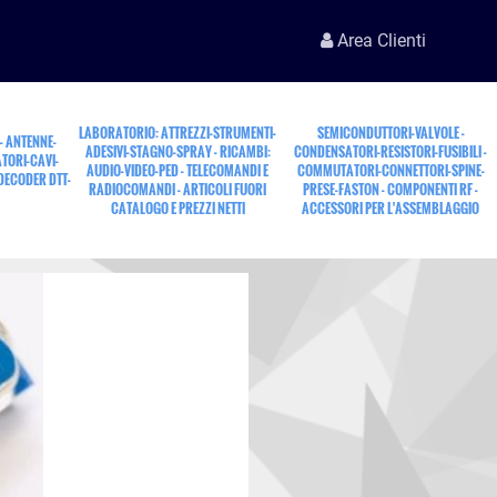
Area Clienti
LABORATORIO: ATTREZZI-STRUMENTI-
SEMICONDUTTORI-VALVOLE -
 - ANTENNE-
ADESIVI-STAGNO-SPRAY - RICAMBI:
CONDENSATORI-RESISTORI-FUSIBILI -
TORI-CAVI-
AUDIO-VIDEO-PED - TELECOMANDI E
COMMUTATORI-CONNETTORI-SPINE-
 DECODER DTT-
RADIOCOMANDI - ARTICOLI FUORI
PRESE-FASTON - COMPONENTI RF -
CATALOGO E PREZZI NETTI
ACCESSORI PER L'ASSEMBLAGGIO