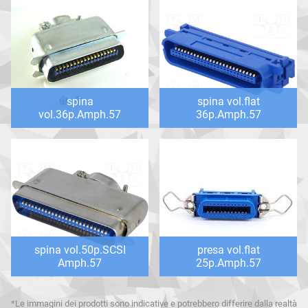
spina
spina vol.flat
vol.36p.Amph.57
36p.Amph.57
spina vol.50p.SCSI
presa vol.flat
Amph.57
25p.Amph.57
*Le immagini dei prodotti sono indicative e potrebbero differire dalla realtà