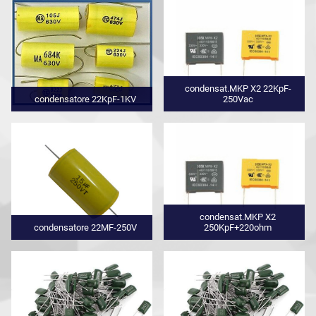
condensat.MKP X2 22KpF-
condensatore 22KpF-1KV
250Vac
condensat.MKP X2
condensatore 22MF-250V
250KpF+220ohm