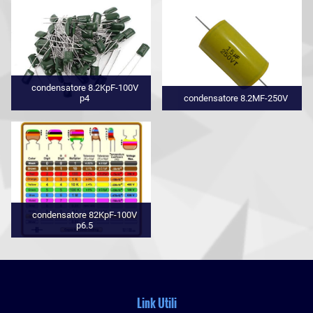
condensatore 8.2KpF-100V
p4
condensatore 8.2MF-250V
condensatore 82KpF-100V
p6.5
Link Utili