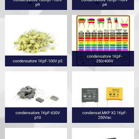
p9
p4
condensatore 1KpF-
condensatore 1KpF-100V p5
250/400V
condensatore 1KpF-630V
condensat.MKP X2 1KpF-
p10
250Vac