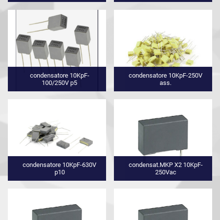
condensatore 10KpF-
condensatore 10KpF-250V
100/250V p5
ass.
condensatore 10KpF-630V
condensat.MKP X2 10KpF-
p10
250Vac