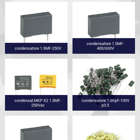
condensatore 1.5MF-
condensatore 1.5MF-250V
400/630V
condensat.MKP X2 1.5MF-
condensatore 1.8KpF-100V
250Vac
p3.5