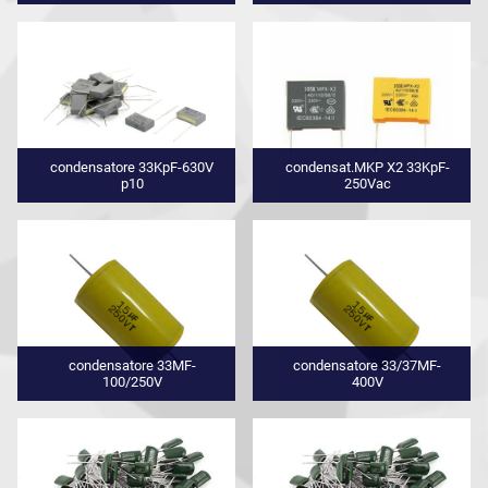
condensatore 33KpF-630V
condensat.MKP X2 33KpF-
p10
250Vac
condensatore 33MF-
condensatore 33/37MF-
100/250V
400V