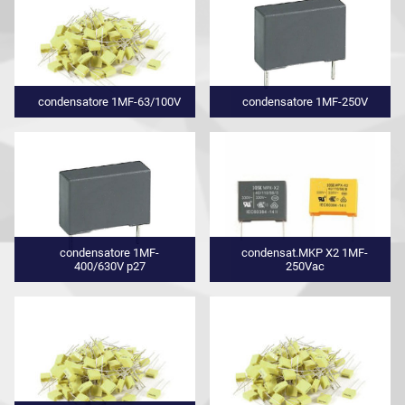
condensatore 1MF-63/100V
condensatore 1MF-250V
condensatore 1MF-
condensat.MKP X2 1MF-
400/630V p27
250Vac