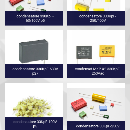
condensatore 330KpF-
condensatore 330KpF-
63/100V p5
250/400V
condensatore 330KpF-630V
condensat.MKP X2 330KpF-
p27
250Vac
condensatore 33KpF-100V
p5
condensatore 33KpF-250V