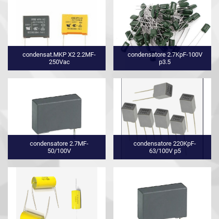
condensat.MKP X2 2.2MF-
condensatore 2.7KpF-100V
250Vac
p3.5
condensatore 2.7MF-
condensatore 220KpF-
50/100V
63/100V p5