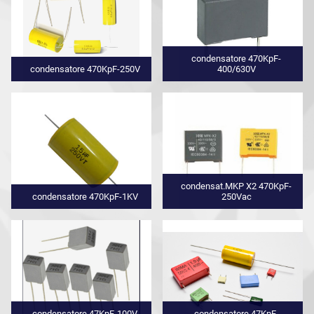
condensatore 470KpF-
condensatore 470KpF-250V
400/630V
condensat.MKP X2 470KpF-
condensatore 470KpF-1KV
250Vac
condensatore 47KpF-100V
condensatore 47KpF-