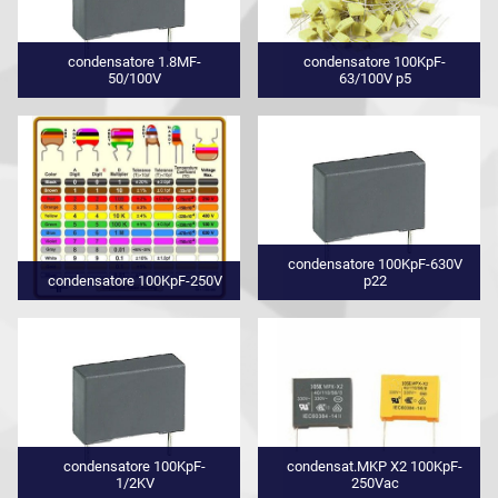
condensatore 1.8MF-
condensatore 100KpF-
50/100V
63/100V p5
condensatore 100KpF-630V
condensatore 100KpF-250V
p22
condensatore 100KpF-
condensat.MKP X2 100KpF-
1/2KV
250Vac