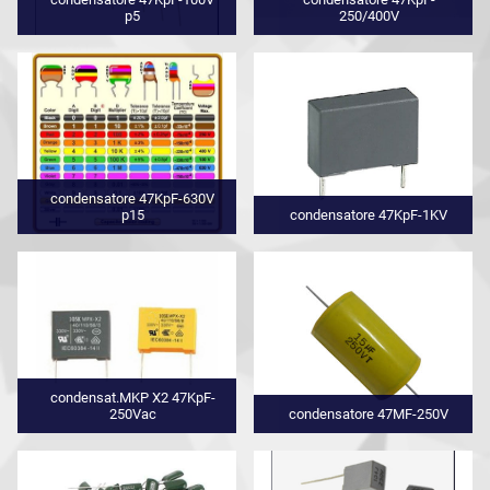
p5
250/400V
condensatore 47KpF-630V
p15
condensatore 47KpF-1KV
condensat.MKP X2 47KpF-
250Vac
condensatore 47MF-250V