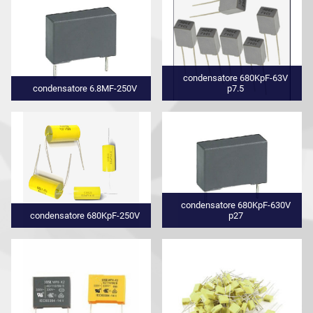
condensatore 680KpF-63V
condensatore 6.8MF-250V
p7.5
condensatore 680KpF-630V
condensatore 680KpF-250V
p27