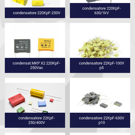
condensatore 220KpF-
condensatore 220KpF-250V
630/1kV
condensat.MKP X2 220KpF-
condensatore 22KpF-100V
250Vac
p5
condensatore 22KpF-
condensatore 22KpF-630V
250/400V
p10