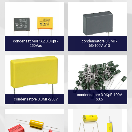
condensat.MKP X2 3.3KpF-
condensatore 3.3MF-
250Vac
63/100V p10
condensatore 3.9KpF-100V
condensatore 3.3MF-250V
p3.5