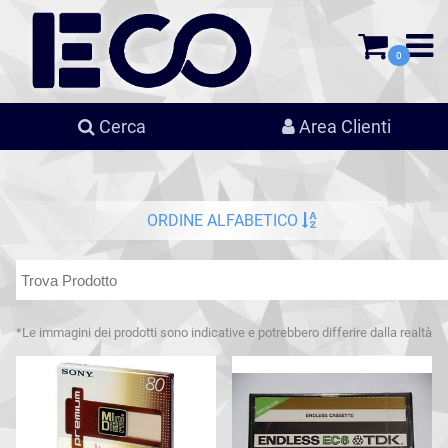
0
Cerca
Area Clienti
ORDINE ALFABETICO
*Le immagini dei prodotti sono indicative e potrebbero differire dalla realtà