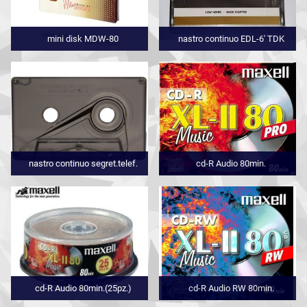
mini disk MDW-80
nastro continuo EDL-6' TDK
nastro continuo segret.telef.
cd-R Audio 80min.
cd-R Audio 80min.(25pz.)
cd-R Audio RW 80min.