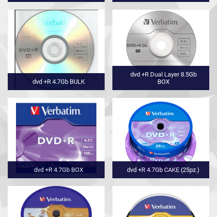
dvd +R Dual Layer 8.5Gb
dvd +R 4.7Gb BULK
BOX
dvd +R 4.7Gb BOX
dvd +R 4.7Gb CAKE (25pz.)