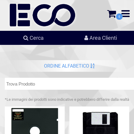
0
Cerca
Area Clienti
ORDINE ALFABETICO
*Le immagini dei prodotti sono indicative e potrebbero differire dalla realtà