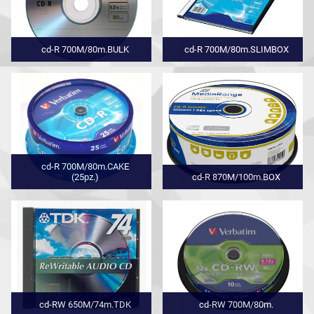
cd-R 700M/80m.BULK
cd-R 700M/80m.SLIMBOX
cd-R 700M/80m.CAKE
(25pz.)
cd-R 870M/100m.BOX
cd-RW 650M/74m.TDK
cd-RW 700M/80m.