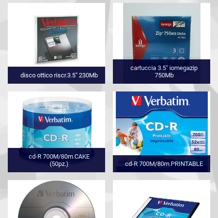
cartuccia 3.5" iomegazip
disco ottico riscr.3.5" 230Mb
750Mb
cd-R 700M/80m.CAKE
(50pz.)
cd-R 700M/80m.PRINTABLE