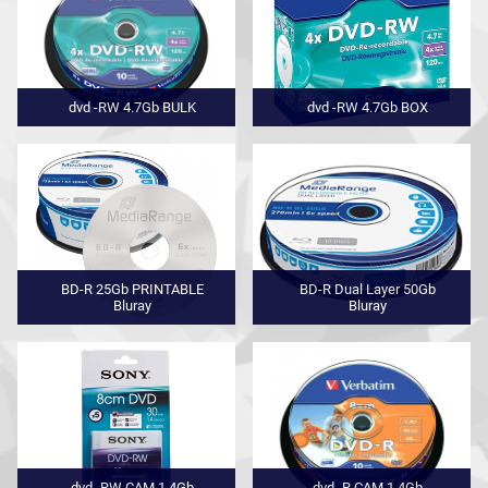
dvd -RW 4.7Gb BULK
dvd -RW 4.7Gb BOX
BD-R 25Gb PRINTABLE
BD-R Dual Layer 50Gb
Bluray
Bluray
dvd -RW CAM 1.4Gb
dvd -R CAM 1.4Gb