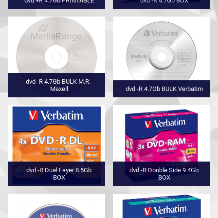
dvd +R 4.7Gb PRINTABLE
dvd -R 4.7Gb BOX
dvd -R 4.7Gb BULK M.R.-
Maxell
dvd -R 4.7Gb BULK Verbatim
dvd -R Dual Layer 8.5Gb
dvd -R Double Side 9.4Gb
BOX
BOX