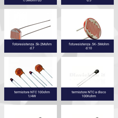
1/5Mohm d5
d.5
fotoresistenza .5k-2Mohm
fotoresistenza .5K-.5Mohm
d.7
d.10
termistore NTC 100ohm
termistore NTC a disco
1/4W
100Kohm