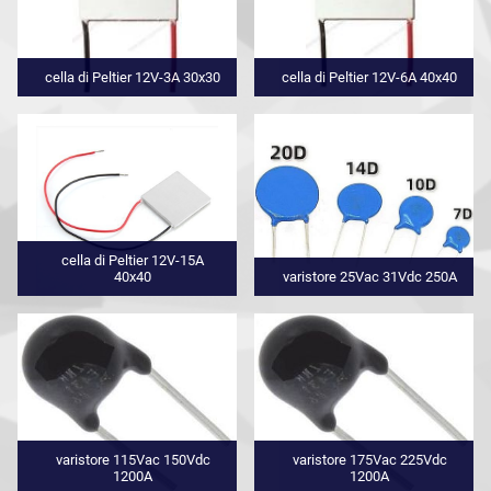
cella di Peltier 12V-3A 30x30
cella di Peltier 12V-6A 40x40
cella di Peltier 12V-15A
40x40
varistore 25Vac 31Vdc 250A
varistore 115Vac 150Vdc
varistore 175Vac 225Vdc
1200A
1200A