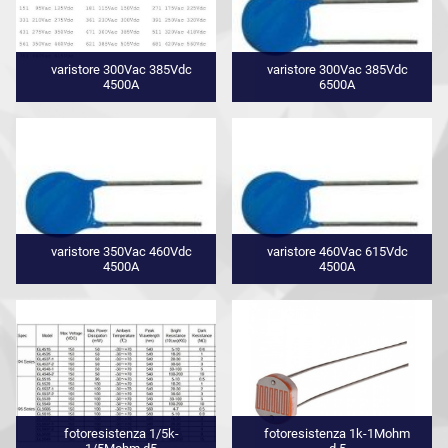
varistore 300Vac 385Vdc
varistore 300Vac 385Vdc
4500A
6500A
varistore 350Vac 460Vdc
varistore 460Vac 615Vdc
4500A
4500A
fotoresistenza 1/5k-
fotoresistenza 1k-1Mohm