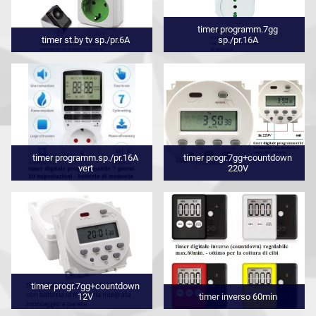
timer programm.7gg
timer st.by tv sp./pr.6A
sp./pr.16A
timer programm.sp./pr.16A
timer progr.7gg+countdown
vert
220V
timer progr.7gg+countdown
12V
timer inverso 60min