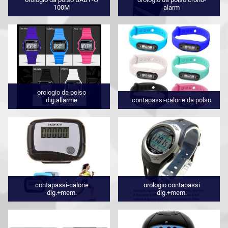
100M
alarm
orologio da polso
dig.allarme
contapassi-calorie da polso
contapassi-calorie
orologio contapassi
dig.+mem.
dig.+mem.