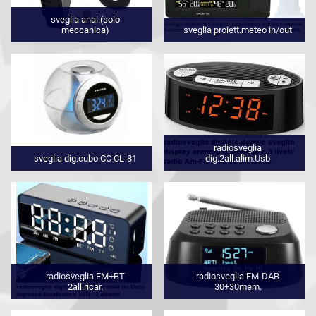
sveglia anal.(solo
meccanica)
sveglia proiett.meteo in/out
radiosveglia
sveglia dig.cubo CC CL-81
dig.2all.alim.Usb
radiosveglia FM+BT
radiosveglia FM-DAB
2all.ricar.
30+30mem.