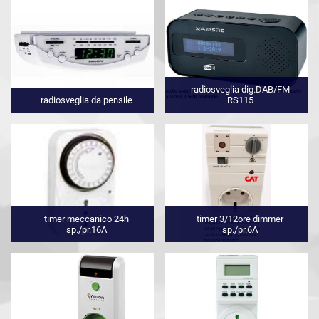
radiosveglia dig.DAB/FM
radiosveglia da pensile
RS115
timer meccanico 24h
timer 3/12ore dimmer
sp./pr.16A
sp./pr.6A