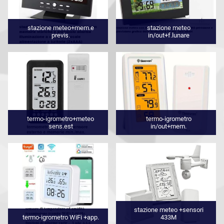
stazione meteo+mem.e
stazione meteo
previs.
in/out+f.lunare
termo-igrometro+meteo
termo-igrometro
sens.est
in/out+mem.
stazione meteo +sensori
termo-igrometro WiFi +app.
433M