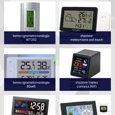
termo-igrometro+orologio
stazione
WT202
meteo+sens.est.touch
termo-igrometro+orologio
stazione meteo
80x45
conness.WiFi