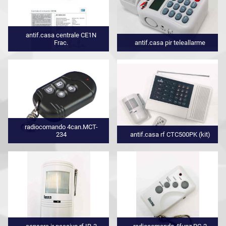
antif.casa centrale CE1N
Frac.
antif.casa pir teleallarme
radiocomando 4can.MCT-
234
antif.casa rf CTC500PK (kit)