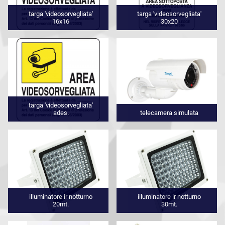
targa 'videosorvegliata'
targa 'videosorvegliata'
16x16
30x20
targa 'videosorvegliata'
ades.
telecamera simulata
illuminatore ir notturno
illuminatore ir notturno
20mt.
30mt.