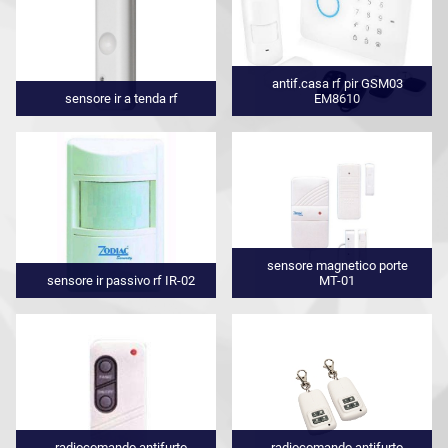
antif.casa rf pir GSM03
sensore ir a tenda rf
EM8610
sensore magnetico porte
sensore ir passivo rf IR-02
MT-01
radiocomando antifurto
radiocomando antifurto