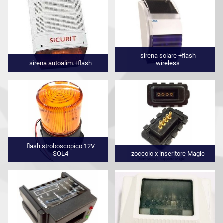
sirena solare +flash
sirena autoalim.+flash
wireless
flash stroboscopico 12V
SOL4
zoccolo x inseritore Magic