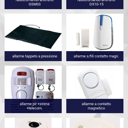
GSM03
DX10-15
allarme tappeto a pressione
allarme s/fili contatto magn.
allarme pir +sirena
allarme a contatto
+telecom.
magnetico