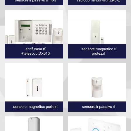
sensore ir passivo rf IR-3
radiocomando 4funz.RC-2
antif.casa rf
sensore magnetico 5
+telesocc.DX010
protez.rf
sensore magnetico porte rf
sensore ir passivo rf