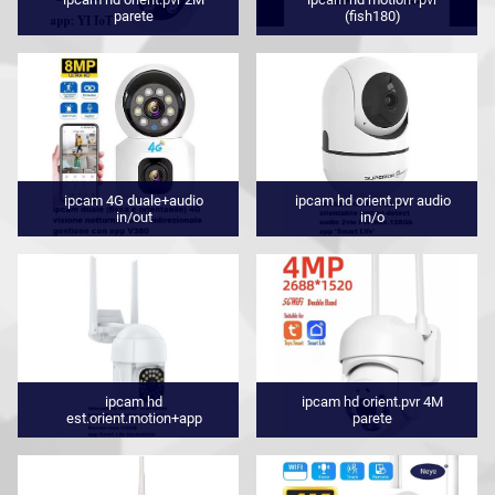
parete
(fish180)
ipcam 4G duale+audio
ipcam hd orient.pvr audio
in/out
in/o
ipcam hd
ipcam hd orient.pvr 4M
est.orient.motion+app
parete