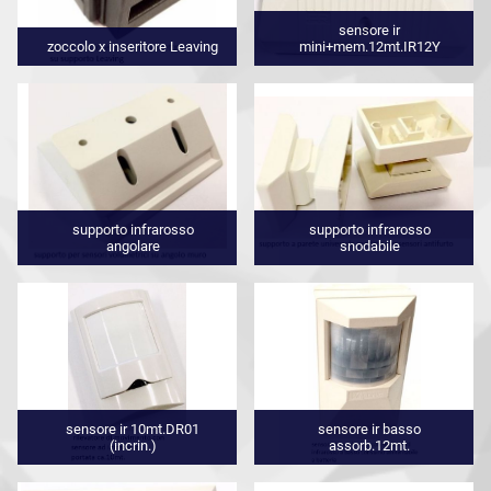
sensore ir
zoccolo x inseritore Leaving
mini+mem.12mt.IR12Y
supporto infrarosso
supporto infrarosso
angolare
snodabile
sensore ir 10mt.DR01
sensore ir basso
(incrin.)
assorb.12mt.