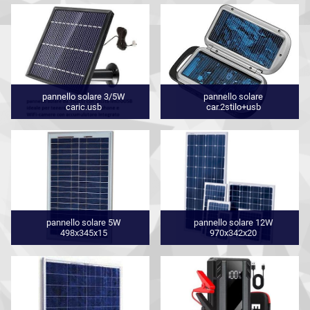
pannello solare 3/5W
pannello solare
caric.usb
car.2stilo+usb
pannello solare 5W
pannello solare 12W
498x345x15
970x342x20