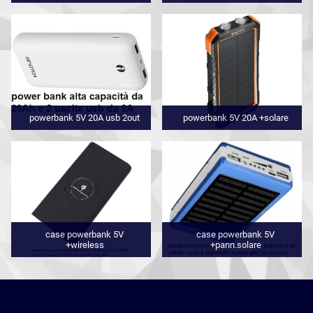
powerbank 5V 20A usb 2out
powerbank 5V 20A +solare
case powerbank 5V
case powerbank 5V
+wireless
+pann.solare